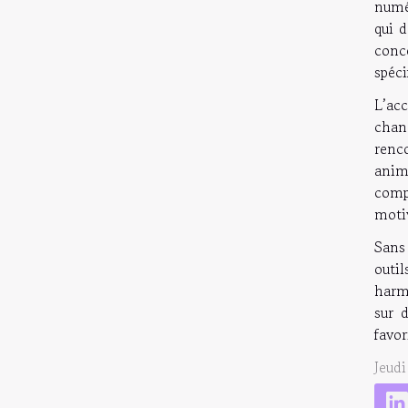
numér
qui 
conc
spéci
L’ac
chang
renc
animé
comp
motiv
Sans
outi
harmo
sur 
favor
Jeud