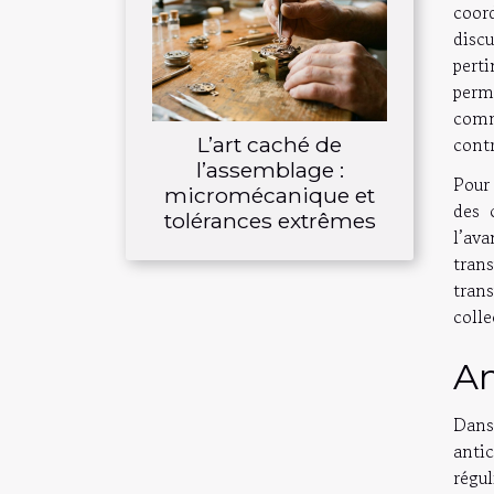
coor
disc
perti
perme
comm
L’art caché de
contr
l’assemblage :
Pour 
micromécanique et
des 
tolérances extrêmes
l’av
tran
tran
colle
An
Dans
antic
régul