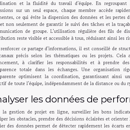
dination et la fluidité du travail d’équipe. En regroupan
ussions sur un seul espace, chaque membre accède rapidem
nentes, ce qui évite la dispersion des données et les pertes 
t non seulement de garantir le suivi des tâches et la traçabi
unication de groupe. L’utilisation régulière des fils de di
ibution reste visible et accessible à tous, réduisant ainsi les
renforcer ce partage d’informations, il est conseillé de stru
canaux précis selon les thématiques ou les projets. Cela a
ancement, à clarifier les responsabilités et à prendre de
sparence totale dans les échanges. Une organisation ri
sparente optimisent la coordination, garantissant ainsi 
ctif de toute l’équipe, indépendamment de la distance ou du 
alyser les données de perf
 la gestion de projet en ligne, surveiller les bons indica
iper les obstacles, prendre des décisions éclairées et orienter le
ier des données permet de détecter rapidement les écarts entr