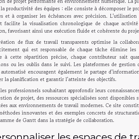
ion de projet performante en environnement numérique. La pla
la productivité des équipes : elle consiste à décomposer le proj
es et à organiser les échéances avec précision. L’utilisation
t facilite la visualisation chronologique de chaque activit
ion, favorisant ainsi une exécution fluide et cohérente du proje
réation de flux de travail transparents optimise la collabo
icitement qui est responsable de chaque tâche élimine les a
e à cette répartition précise, chaque contributeur sait qu
ons ou les oublis dans le suivi. Les plateformes de gestion 
i automatisé encouragent également le partage d’informatio
er la planification et garantir l’atteinte des objectifs.
les professionnels souhaitant approfondir leurs connaissances 
stion de projet, des ressources spécialisées sont disponibles 
ées aux environnements de travail modernes. Ce site constitue
éthodes innovantes et des exemples concrets de structuration
ramme de Gantt dans la stratégie de collaboration.
rsonnaliser les espaces de tr