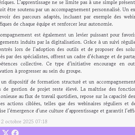
iques. L’apprentissage ne se limite pas à une simple présentati
doit être soutenu par un accompagnement personnalisé. Un e
evoir des parcours adaptés, incluant par exemple des webin
fiques de chaque équipe et renforcer leur autonomie.
compagnement est également un levier puissant pour favoris
ements induits par la digitalisation. Grâce à un suivi régulier
ontrés lors de l’adoption des outils et de proposer des sol
s par des spécialistes, offrent un cadre d’échange et de parta
étences collective. Ce type d’initiative encourage en outr
ation à progresser au sein du groupe.
 un dispositif de formation structuré et un accompagnement 
ls de gestion de projet reste élevé. La maîtrise des foncti
nieuse au flux de travail quotidien, repose sur la capacité d
des actions ciblées, telles que des webinaires réguliers et
ise l’émergence d’une culture d’apprentissage et garantit l’eff
i 2 octobre 2025 07:18