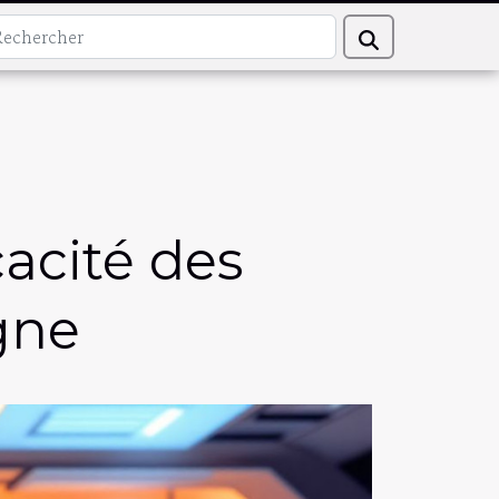
cacité des
igne