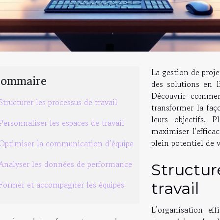
La gestion de proje
Sommaire
des solutions en l
Découvrir comment
Structurer les processus de travail
transformer la faç
leurs objectifs.
Personnaliser les espaces de travail
maximiser l'effica
plein potentiel de 
Optimiser la communication d’équipe
Analyser les données de performance
Structur
Former et accompagner les équipes
travail
L’organisation ef