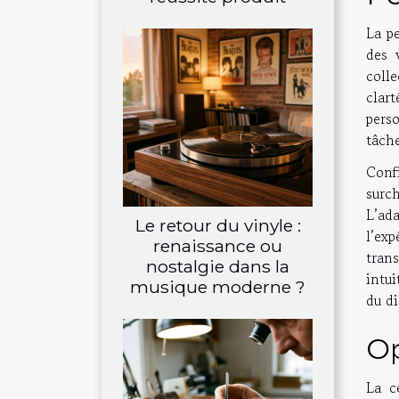
La pe
des 
coll
clar
perso
tâche
Conf
surc
L’ad
Le retour du vinyle :
l’ex
renaissance ou
tran
nostalgie dans la
intui
musique moderne ?
du di
Op
La c