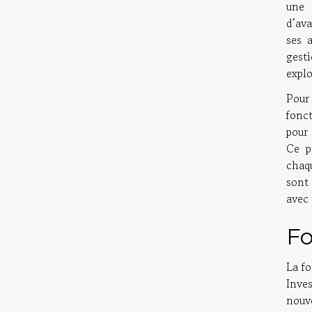
une 
d’ava
ses 
gest
expl
Pour
fonct
pour 
Ce p
chaq
sont 
avec 
Fo
La fo
Inve
nouv