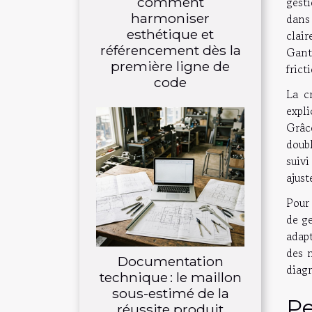
comment
gest
harmoniser
dans 
esthétique et
clair
référencement dès la
Gant
première ligne de
frict
code
La c
expl
Grâc
doubl
suiv
ajust
Pour 
de ge
adapt
des m
Documentation
diag
technique : le maillon
sous-estimé de la
Pe
réussite produit