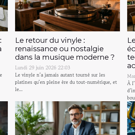
:
Le retour du vinyle :
Le
a
renaissance ou nostalgie
é
dans la musique moderne ?
te
a
Lundi 29 juin 2026 22:03
e
Le vinyle n’a jamais autant tourné sur les
Mar
platines qu’en pleine ère du tout-numérique, et
À l
le...
d’i
bou