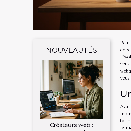
Pour 
NOUVEAUTÉS
de se
l'évo
vous
webma
vous 
Un
Avant
moin
form
Créateurs web :
le m