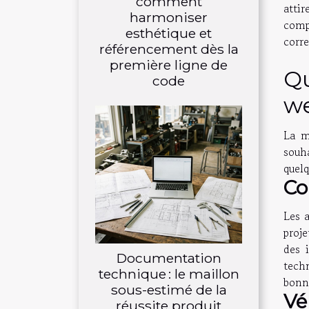
comment
attir
harmoniser
comp
esthétique et
corre
référencement dès la
première ligne de
Qu
code
w
La m
souh
quelq
Co
Les 
proje
des 
Documentation
tech
technique : le maillon
bonne
sous-estimé de la
Vé
réussite produit