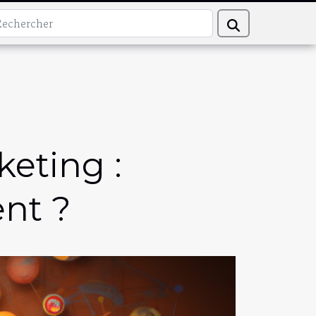
eting :
nt ?